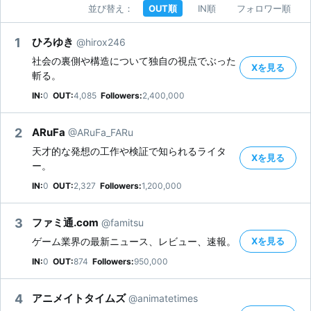
並び替え：
OUT順
IN順
フォロワー順
1
ひろゆき
@hirox246
社会の裏側や構造について独自の視点でぶった
Xを見る
斬る。
IN:
0
OUT:
4,085
Followers:
2,400,000
2
ARuFa
@ARuFa_FARu
天才的な発想の工作や検証で知られるライタ
Xを見る
ー。
IN:
0
OUT:
2,327
Followers:
1,200,000
3
ファミ通.com
@famitsu
Xを見る
ゲーム業界の最新ニュース、レビュー、速報。
IN:
0
OUT:
874
Followers:
950,000
4
アニメイトタイムズ
@animatetimes