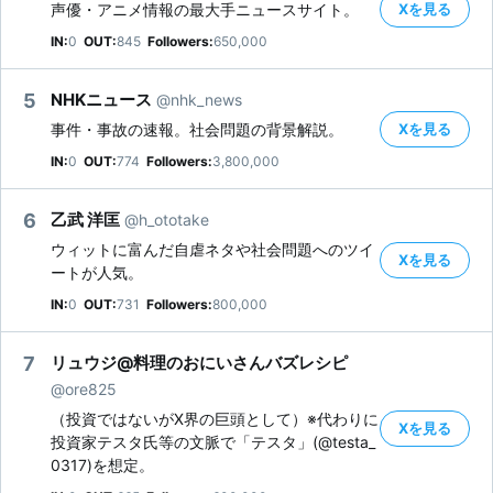
Xを見る
声優・アニメ情報の最大手ニュースサイト。
IN:
0
OUT:
845
Followers:
650,000
5
NHKニュース
@nhk_news
Xを見る
事件・事故の速報。社会問題の背景解説。
IN:
0
OUT:
774
Followers:
3,800,000
6
乙武 洋匡
@h_ototake
ウィットに富んだ自虐ネタや社会問題へのツイ
Xを見る
ートが人気。
IN:
0
OUT:
731
Followers:
800,000
7
リュウジ@料理のおにいさんバズレシピ
@ore825
（投資ではないがX界の巨頭として）※代わりに
Xを見る
投資家テスタ氏等の文脈で「テスタ」(@testa_
0317)を想定。