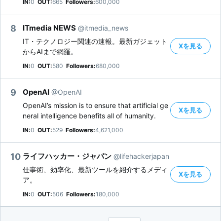
IN:
0
OUT:
665
Followers:
600,000
8
ITmedia NEWS
@itmedia_news
IT・テクノロジー関連の速報。最新ガジェット
Xを見る
からAIまで網羅。
IN:
0
OUT:
580
Followers:
680,000
9
OpenAI
@OpenAI
OpenAI’s mission is to ensure that artificial ge
Xを見る
neral intelligence benefits all of humanity.
IN:
0
OUT:
529
Followers:
4,621,000
10
ライフハッカー・ジャパン
@lifehackerjapan
仕事術、効率化、最新ツールを紹介するメディ
Xを見る
ア。
IN:
0
OUT:
506
Followers:
180,000