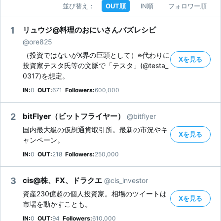
並び替え：
OUT順
IN順
フォロワー順
1
リュウジ@料理のおにいさんバズレシピ
@ore825
（投資ではないがX界の巨頭として）※代わりに
Xを見る
投資家テスタ氏等の文脈で「テスタ」(@testa_
0317)を想定。
IN:
0
OUT:
671
Followers:
600,000
2
bitFlyer（ビットフライヤー）
@bitflyer
国内最大級の仮想通貨取引所。最新の市況やキ
Xを見る
ャンペーン。
IN:
0
OUT:
218
Followers:
250,000
3
cis@株、FX、ドラクエ
@cis_investor
資産230億超の個人投資家。相場のツイートは
Xを見る
市場を動かすことも。
IN:
0
OUT:
94
Followers:
610,000