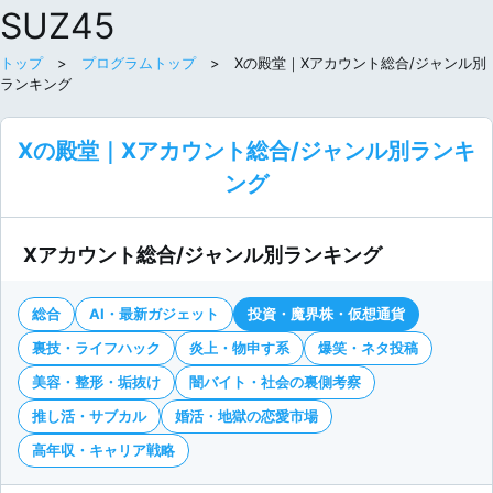
SUZ45
トップ
>
プログラムトップ
> Xの殿堂｜Xアカウント総合/ジャンル別
ランキング
Xの殿堂｜Xアカウント総合/ジャンル別ランキ
ング
Xアカウント総合/ジャンル別ランキング
総合
AI・最新ガジェット
投資・魔界株・仮想通貨
裏技・ライフハック
炎上・物申す系
爆笑・ネタ投稿
美容・整形・垢抜け
闇バイト・社会の裏側考察
推し活・サブカル
婚活・地獄の恋愛市場
高年収・キャリア戦略