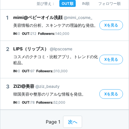
並び替え：
OUT順
IN順
フォロワー順
1
mimi@ベビーオイル洗顔
@mimi_cosme_
Xを見る
美容情報の分析。スキンケアの理論的な発信。
IN:
0
OUT:
212
Followers:
140,000
2
LIPS（リップス）
@lipscosme
コスメのクチコミ・比較アプリ。トレンドの化
Xを見る
粧品。
IN:
0
OUT:
97
Followers:
310,000
3
ZIZI@美容
@ziz_beauty
Xを見る
韓国美容や整形のリアルな情報を発信。
IN:
0
OUT:
78
Followers:
52,000
Page 1
次へ