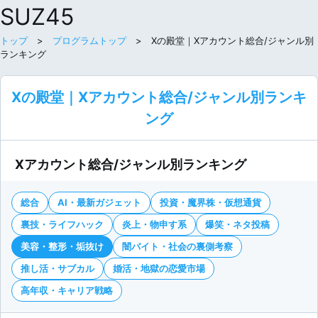
SUZ45
トップ
>
プログラムトップ
> Xの殿堂｜Xアカウント総合/ジャンル別
ランキング
Xの殿堂｜Xアカウント総合/ジャンル別ランキ
ング
Xアカウント総合/ジャンル別ランキング
総合
AI・最新ガジェット
投資・魔界株・仮想通貨
裏技・ライフハック
炎上・物申す系
爆笑・ネタ投稿
美容・整形・垢抜け
闇バイト・社会の裏側考察
推し活・サブカル
婚活・地獄の恋愛市場
高年収・キャリア戦略