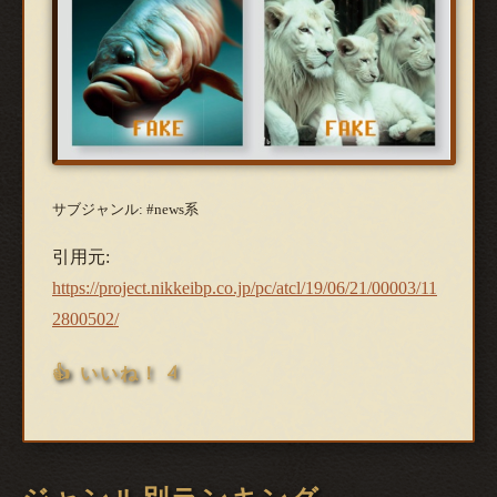
サブジャンル: #news系
引用元:
https://project.nikkeibp.co.jp/pc/atcl/19/06/21/00003/11
2800502/
👍 いいね！ 4