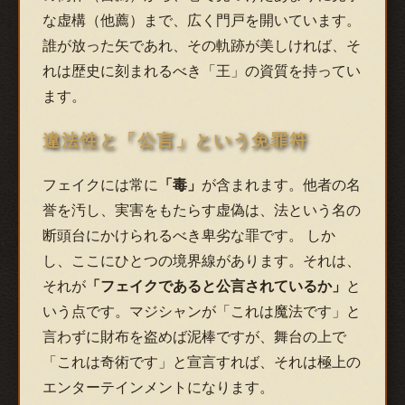
な虚構（他薦）まで、広く門戸を開いています。
誰が放った矢であれ、その軌跡が美しければ、そ
れは歴史に刻まれるべき「王」の資質を持ってい
ます。
違法性と「公言」という免罪符
フェイクには常に
「毒」
が含まれます。他者の名
誉を汚し、実害をもたらす虚偽は、法という名の
断頭台にかけられるべき卑劣な罪です。 しか
し、ここにひとつの境界線があります。それは、
それが
「フェイクであると公言されているか」
と
いう点です。マジシャンが「これは魔法です」と
言わずに財布を盗めば泥棒ですが、舞台の上で
「これは奇術です」と宣言すれば、それは極上の
エンターテインメントになります。