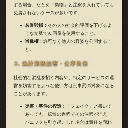
する場合、たとえ「偽物」と注釈を入れていても
免責されないケースが多いです。
名誉毀損：
その人の社会的評価を下げるよ
うな文脈でAI画像を使用すること。
肖像権：
許可なく他人の容姿を公開するこ
と。
3. 偽計業務妨害・公序良俗
社会的な混乱を招く内容や、特定のサービスの運
営を妨害するような使い方は刑事罰の対象になる
ことがあります。
災害・事件の捏造：
「フェイク」と書いて
あっても、拡散の過程でその注釈が消え、
パニックを引き起こした場合は責任を問わ