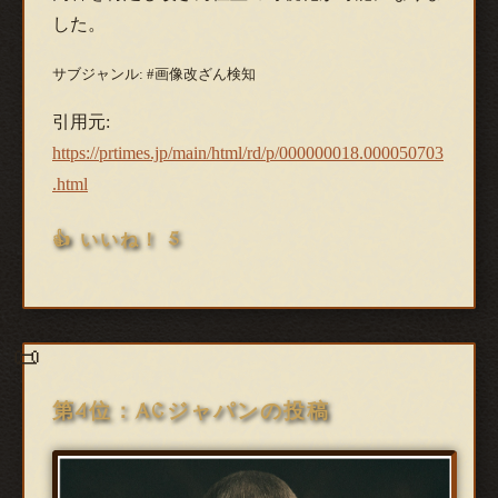
した。
サブジャンル: #画像改ざん検知
引用元:
https://prtimes.jp/main/html/rd/p/000000018.000050703
.html
👍 いいね！ 5
第4位：ACジャパンの投稿