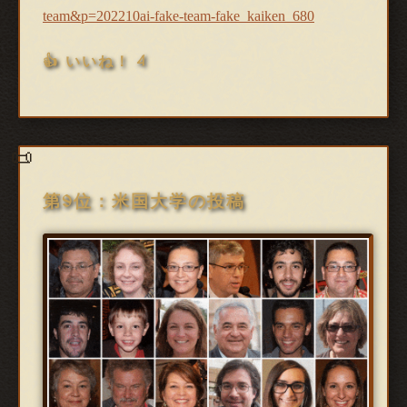
team&p=202210ai-fake-team-fake_kaiken_680
👍 いいね！ 4
第9位：米国大学の投稿