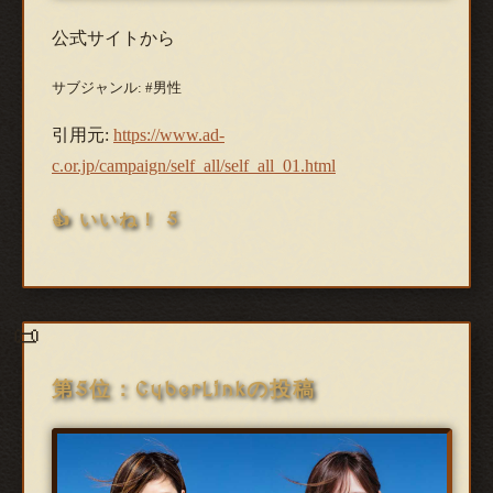
公式サイトから
サブジャンル: #男性
引用元:
https://www.ad-
c.or.jp/campaign/self_all/self_all_01.html
👍 いいね！ 5
第5位：CyberLinkの投稿