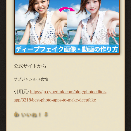
公式サイトから
サブジャンル: #女性
引用元:
https://jp.cyberlink.com/blog/photoeditor-
app/3218/best-photo-apps-to-make-deepfake
👍 いいね！ 5