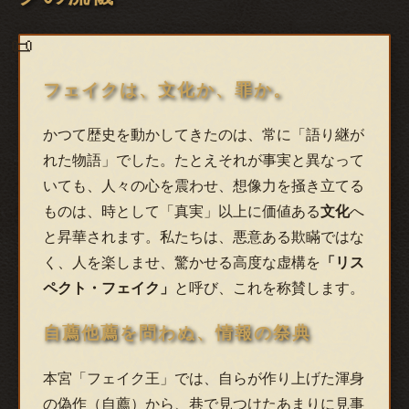
フェイクは、文化か、罪か。
かつて歴史を動かしてきたのは、常に「語り継が
れた物語」でした。たとえそれが事実と異なって
いても、人々の心を震わせ、想像力を掻き立てる
ものは、時として「真実」以上に価値ある
文化
へ
と昇華されます。私たちは、悪意ある欺瞞ではな
く、人を楽しませ、驚かせる高度な虚構を
「リス
ペクト・フェイク」
と呼び、これを称賛します。
自薦他薦を問わぬ、情報の祭典
本宮「フェイク王」では、自らが作り上げた渾身
の偽作（自薦）から、巷で見つけたあまりに見事